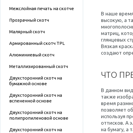
Межслойная печать на скотче
В наше время
высокую, а т
Прозрачный скотч
многополосны
Малярный скотч
матриц, кото
глянцевых ст
Армированный скотч TPL
Вязкая краск
создают опр
Алюминиевый скотч
Металлизированный скотч
ЧТО ПР
Двухсторонний скотч на
бумажной основе
В данном вид
Двухсторонний скотч на
также изобра
вспененной основе
время размн
позволяет об
Двухсторонний скотч на
используя пр
полипропиленовой основе
оттисков. А 
на бумагу, а
Двухсторонний скотч на