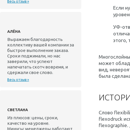
Весь отзыв »
Если н
уровен
УФ-отв
АЛЁНА
отлича
Выражаем благодарность
этого,
коллективу вашей компании за
быстрое выполнение заказа.
Сроки поджимали, но нас
Многослойны
заверили, что успеют
может облада
напечатать скотч вовремя, и
вид, невероя
сдержали свое слово.
была сделан
Весь отзыв »
ИСТОРИ
СВЕТЛАНА
Слово flexib
Из плюсов: цены, сроки,
flexodruck и
качество на уровне.
flexographie.
Минусы: менеджеры работают