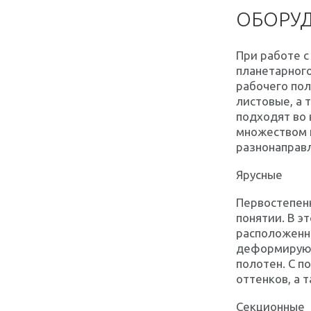
ОБОРУД
При работе с
планетарного
рабочего пол
листовые, а 
подходят во 
множеством 
разнонаправ
Ярусные
Первостепен
понятии. В 
расположенны
деформируют
полотен. С 
оттенков, а 
Секционные