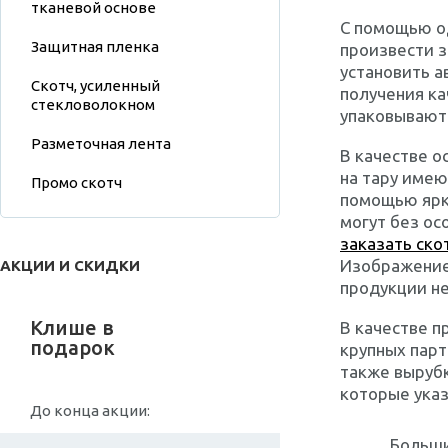
тканевой основе
С помощью од
Защитная пленка
произвести 
установить а
Скотч, усиленный
получения к
стекловолокном
упаковывают 
Разметочная лента
В качестве о
на тару имею
Промо скотч
помощью ярк
могут без ос
заказать ско
Изображение
АКЦИИ И СКИДКИ
продукции н
Клише в
В качестве п
подарок
крупных парт
также вырубк
которые указ
До конца акции:
Больши