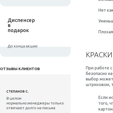
Нет ка
Диспенсер
Уменьш
в
подарок
Плохая
До конца акции:
КРАСКИ
При работе с
ОТЗЫВЫ КЛИЕНТОВ
безопасно на
выбор может
штриховом, т
СТЕПАНОВ С.
Если и
В целом
того, 
нормально.менеджеры только
отвечают долго на письма
картон