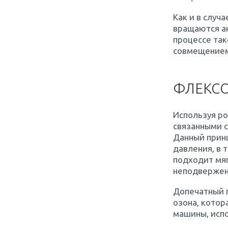
Как и в случ
вращаются ан
процессе так
совмещение
ФЛЕКСО
Используя ро
связанными 
Данный принц
давления, в 
подходит мяг
неподверженн
Допечатный 
озона, котор
машины, испо