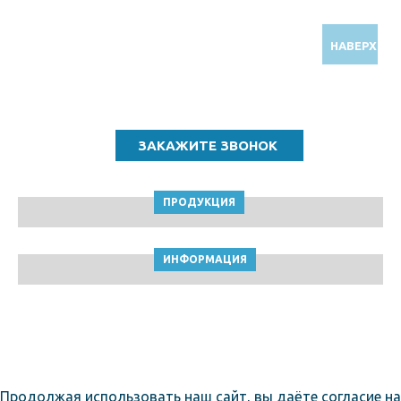
НАВЕРХ
Звоните по бесплатному номеру
8 (800) 5000 964
ПРОДУКЦИЯ
ИНФОРМАЦИЯ
ТПК Клейкие ленты © Белгород, 2010-2026
Пользовательское соглашение
Продолжая использовать наш сайт, вы даёте согласие на