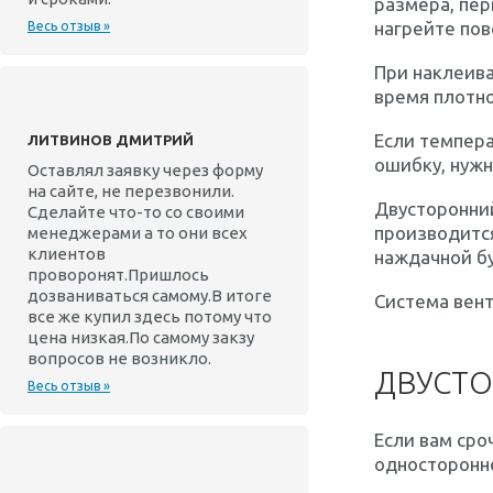
размера, пе
нагрейте пов
Весь отзыв »
При наклеива
время плотно
Если темпера
ЛИТВИНОВ ДМИТРИЙ
ошибку, нужн
Оставлял заявку через форму
на сайте, не перезвонили.
Двусторонний
Сделайте что-то со своими
производится
менеджерами а то они всех
клиентов
наждачной б
проворонят.Пришлось
дозваниваться самому.В итоге
Система вен
все же купил здесь потому что
цена низкая.По самому закзу
вопросов не возникло.
ДВУСТО
Весь отзыв »
Если вам сро
односторонне