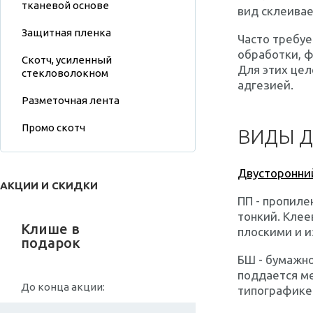
тканевой основе
вид склеива
Защитная пленка
Часто требу
обработки, ф
Скотч, усиленный
Для этих цел
стекловолокном
адгезией.
Разметочная лента
Промо скотч
ВИДЫ Д
Двусторонни
АКЦИИ И СКИДКИ
ПП
- пропилен
тонкий. Клее
Клише в
плоскими и 
подарок
БШ
- бумажно
поддается ме
До конца акции:
типографике