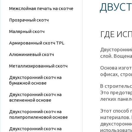
ДВУС
Межслойная печать на скотче
Прозрачный скотч
Малярный скотч
ГДЕ ИС
Армированный скотч TPL
Двусторонний
Алюминиевый скотч
слой. Вощена
Металлизированный скотч
Основа изгот
офисах, стро
Двухсторонний скотч на
бумажной основе
В строительс
Это предотв
Двухсторонний скотч на
легких панел
вспененной основе
Этот способ 
Двухсторонний скотч на
материалов. 
полипропиленовой основе
двухсторонн
Двухсторонний скотч на
использовать