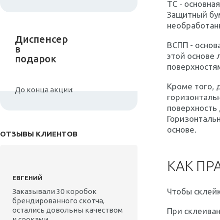
ТС
- основная
Защитный бу
необработан
Диспенсер
ВСПП
- основ
в
этой основе
подарок
поверхностям
Кроме того, 
До конца акции:
горизонталь
поверхность 
Горизонтальн
основе.
ОТЗЫВЫ КЛИЕНТОВ
КАК ПР
ЕВГЕНИЙ
Чтобы склей
Заказывали 30 коробок
брендированного скотча,
остались довольны качеством
При склеиван
и сроками.