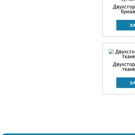
Двухстор
бумаж
Двухстор
ткане